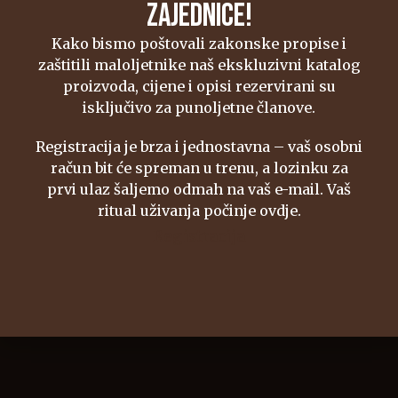
mogli ni slutiti koliko fascinantnih ljudi i
ZAJEDNICE!
strastvenih kolekcionara ćemo upoznati. ...
Kako bismo poštovali zakonske propise i
SAZNAJ VIŠE
zaštitili maloljetnike naš ekskluzivni katalog
proizvoda, cijene i opisi rezervirani su
isključivo za punoljetne članove.
07
LIS
TICK & TALK S MARIOM JUTRONIĆEM: ČOVJEK IZA MARNAUTA,
Registracija je brza i jednostavna – vaš osobni
račun bit će spreman u trenu, a lozinku za
PRVOG HRVATSKOG RONILAČKOG SATA
prvi ulaz šaljemo odmah na vaš e-mail. Vaš
U svijetu zasićenom hommage satovima i
ritual uživanja počinje ovdje.
posuđenim dizajnom, Marnaut se ističe poput
Registracija
morskog ježa na jadranskom dnu: originalan i
potpuno...
SAZNAJ VIŠE