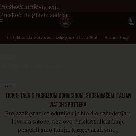
Preskoči na navigaciju
Prijava / Registracija
Preskoči na glavni sadržaj
|
 3 u Splitu sada je otvoren i nedjeljom od 12 do 20h!
Havana Shop na ad
SATOVI
Početna stranica
»
Satovi
03
LIP
TICK & TALK S FABRIZIOM BONVICINOM: SUOSNIVAČEM ITALIAN
WATCH SPOTTERA
Prelazak granica oduvijek je bio dio uzbuđenja u
lovu na satove, a za ovo #Tick&Talk izdanje
posjetili smo Italiju. Razgovarali smo...