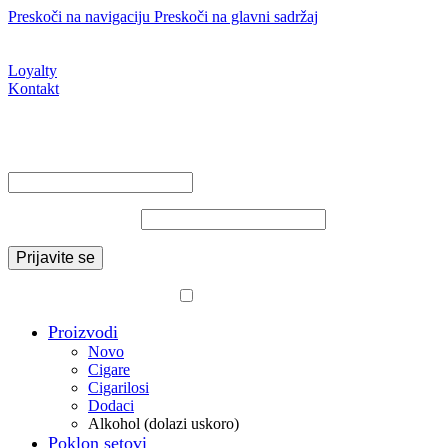
Preskoči na navigaciju
Preskoči na glavni sadržaj
Upit putem web shopa nije narudžba. Nakon što pošaljete upit,
trgovina će vas povratno kontaktirati.
Loyalty
Kontakt
Prijava / Registracija
Napravite račun
Prijavite se
Korisničko ime ili email adresa
*
Obavezno
Lozinka
*
Obavezno
Prijavite se
Izgubili ste lozinku?
Zapamti me
Proizvodi
Novo
Cigare
Cigarilosi
Dodaci
Alkohol (dolazi uskoro)
Poklon setovi