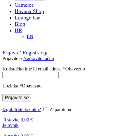
Camelot
Havana Shop
Lounge bar
Blog
HR
EN
Prijava / Registracija
Prijavite se
Napravite račun
Korisničko ime ili email adresa
*
Obavezno
Lozinka
*
Obavezno
Prijavite se
Izgubili ste lozinku?
Zapamti me
0
stavke
0,00
€
Jelovnik