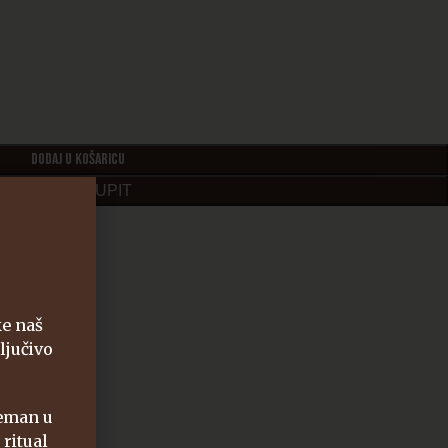
DODAJ U KOŠARICU
POŠALJI UPIT
a
ke naš
ljučivo
reman u
 ritual