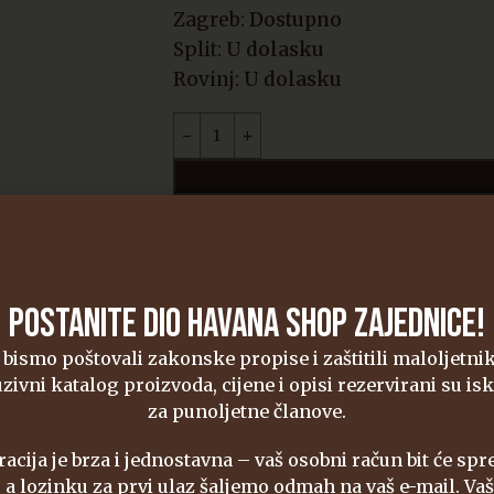
Zagreb:
Dostupno
Split:
U dolasku
Rovinj:
U dolasku
Usporedi
Dodaj na listu želj
POSTANITE DIO HAVANA SHOP ZAJEDNICE!
bismo poštovali zakonske propise i zaštitili maloljetni
zivni katalog proizvoda, cijene i opisi rezervirani su isk
za punoljetne članove.
racija je brza i jednostavna – vaš osobni račun bit će sp
ONT MEDIUM BLUE 40840”
 a lozinku za prvi ulaz šaljemo odmah na vaš e-mail. Vaš