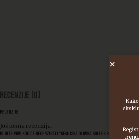
Recenzije (0)
Kako 
eksklu
RECENZIJE
Još nema recenzija.
Regist
BUDITE PRVI KOJI ĆE RECENZIRATI “KEMIJSKA OLOVKA ROLLER REFILL S.T. DUP
trenu,