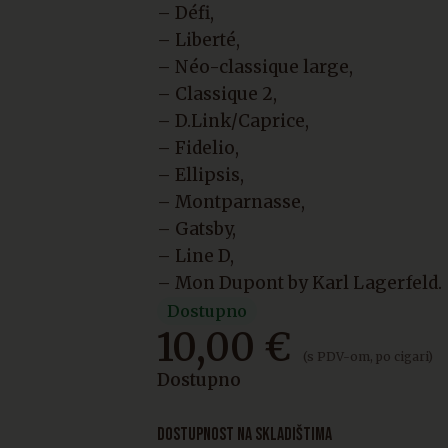
– Défi,
– Liberté,
– Néo-classique large,
– Classique 2,
– D.Link/Caprice,
– Fidelio,
– Ellipsis,
– Montparnasse,
– Gatsby,
– Line D,
– Mon Dupont by Karl Lagerfeld.
Dostupno
10,00
€
(s PDV-om, po cigari)
Dostupno
DOSTUPNOST NA SKLADIŠTIMA