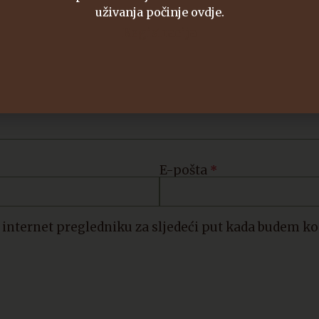
uživanja počinje ovdje.
olja su označena sa
* (obavezno)
Registracija
E-pošta
*
internet pregledniku za sljedeći put kada budem k