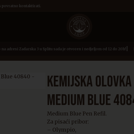
s povratno kontaktirati.
|
 adresi Zadarska 3 u Splitu sada je otvoren i nedjeljom od 12 do 20h!
H
ller refill S.T. Dupont Medium Blue 40840
KEMIJSKA OLOVKA 
MEDIUM BLUE 408
Medium Blue Pen Refil.
Za pisaći pribor:
– Olympio,