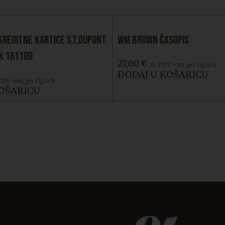
KREDITNE KARTICE S.T.DUPONT
WM BROWN ČASOPIS
K 161109
27,00
€
(s PDV-om, po cigari)
DODAJ U KOŠARICU
PDV-om, po cigari)
KOŠARICU