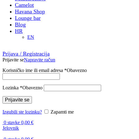
Camelot
Havana Shop
Lounge bar
Blog
HR
EN
Prijava / Registracija
Prijavite se
Napravite račun
Korisničko ime ili email adresa
*
Obavezno
Lozinka
*
Obavezno
Prijavite se
Izgubili ste lozinku?
Zapamti me
0
stavke
0,00
€
Jelovnik