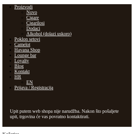
Proizvodi
Novo
Cigare
Cigarilosi
Dodaci
Alkohol (dolazi uskoro)
Poklon setovi
Camelot
Havana Shop
Lounge bar
Loyalty
Blog
Kontakt
HR
EN
Prijava / Registracija
Upit putem web shopa nije narudžba. Nakon što pošaljete
upit, trgovina će vas povratno kontaktirati.