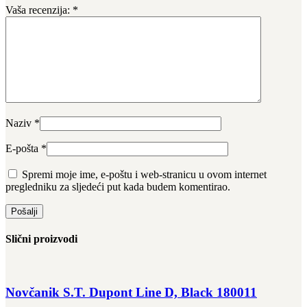
Vaša recenzija:
*
Naziv
*
E-pošta
*
Spremi moje ime, e-poštu i web-stranicu u ovom internet
pregledniku za sljedeći put kada budem komentirao.
Slični proizvodi
Novčanik S.T. Dupont Line D, Black 180011