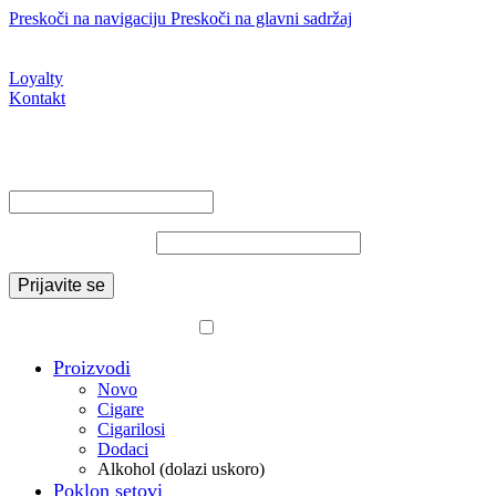
Preskoči na navigaciju
Preskoči na glavni sadržaj
Upit putem web shopa nije narudžba. Nakon što pošaljete upit,
trgovina će vas povratno kontaktirati.
Loyalty
Kontakt
Prijava / Registracija
Napravite račun
Prijavite se
Korisničko ime ili email adresa
*
Obavezno
Lozinka
*
Obavezno
Prijavite se
Izgubili ste lozinku?
Zapamti me
Proizvodi
Novo
Cigare
Cigarilosi
Dodaci
Alkohol (dolazi uskoro)
Poklon setovi