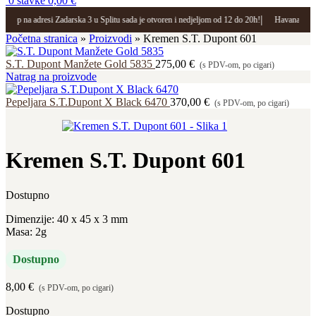
0
stavke
0,00
€
|
Shop na adresi Zadarska 3 u Splitu sada je otvoren i nedjeljom od 12 do 20h!
Havana Shop 
Početna stranica
»
Proizvodi
»
Kremen S.T. Dupont 601
S.T. Dupont Manžete Gold 5835
275,00
€
(s PDV-om, po cigari)
Natrag na proizvode
Pepeljara S.T.Dupont X Black 6470
370,00
€
(s PDV-om, po cigari)
Kremen S.T. Dupont 601
Dostupno
Dimenzije: 40 x 45 x 3 mm
Masa: 2g
Dostupno
8,00
€
(s PDV-om, po cigari)
Dostupno