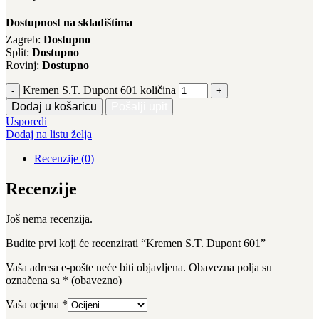
Dostupnost na skladištima
Zagreb:
Dostupno
Split:
Dostupno
Rovinj:
Dostupno
Kremen S.T. Dupont 601 količina
Dodaj u košaricu
Pošalji upit
Usporedi
Dodaj na listu želja
Recenzije (0)
Recenzije
Još nema recenzija.
Budite prvi koji će recenzirati “Kremen S.T. Dupont 601”
Vaša adresa e-pošte neće biti objavljena.
Obavezna polja su
označena sa
* (obavezno)
Vaša ocjena
*