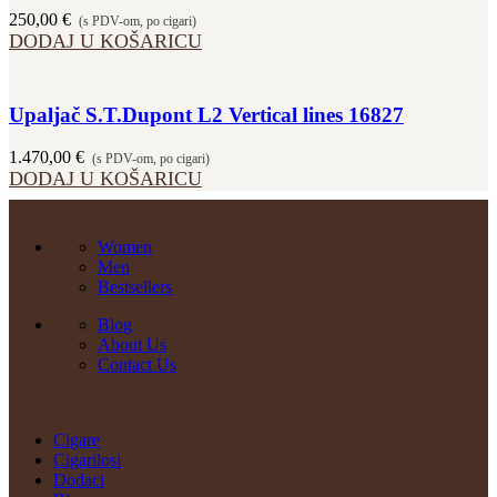
250,00
€
(s PDV-om, po cigari)
DODAJ U KOŠARICU
Upaljač S.T.Dupont L2 Vertical lines 16827
1.470,00
€
(s PDV-om, po cigari)
DODAJ U KOŠARICU
Women
Men
Bestsellers
Blog
About Us
Contact Us
Cigare
Cigarilosi
Dodaci