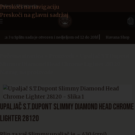
Preskoči na navigaciju
Prijava / Registracija
Preskoči na glavni sadržaj
|
a 3 u Splitu sada je otvoren i nedjeljom od 12 do 20h!
Havana Shop na a
Početna stranica
»
Proizvodi
»
Upaljač S.T.Dupont
Slimmy Diamond Head Chrome Lighter 28120
Natrag na proizvode
UPALJAČ S.T.DUPONT SLIMMY DIAMOND HEAD CHROME
LIGHTER 28120
Plin za vaš Slimmy upaljač je – 430 (crni)