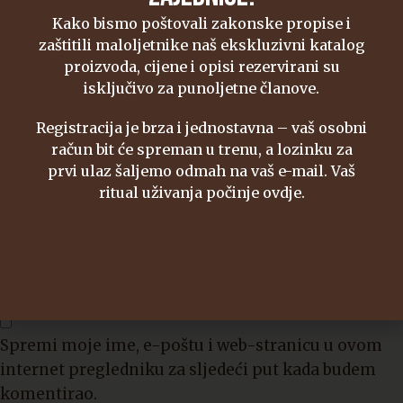
5 zvjezdica
5 od 5 zvjezdica
Kako bismo poštovali zakonske propise i
zaštitili maloljetnike naš ekskluzivni katalog
Vaša recenzija:
*
proizvoda, cijene i opisi rezervirani su
isključivo za punoljetne članove.
Registracija je brza i jednostavna – vaš osobni
račun bit će spreman u trenu, a lozinku za
Naziv
*
prvi ulaz šaljemo odmah na vaš e-mail. Vaš
ritual uživanja počinje ovdje.
Registracija
E-pošta
*
Spremi moje ime, e-poštu i web-stranicu u ovom
internet pregledniku za sljedeći put kada budem
komentirao.